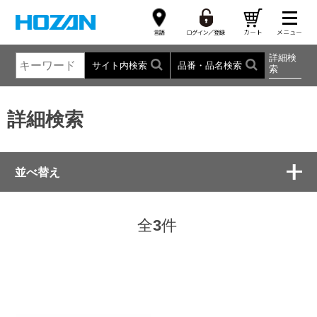
詳細検
サイト内検索
品番・品名検索
索
詳細検索
並べ替え
全
3
件