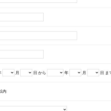
年
月
日 から
年
月
日 ま
以内