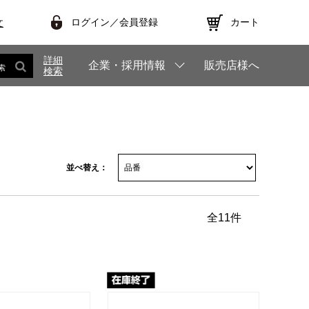
ログイン／会員登録
カート
文
詳細
企業・採用情報
販売店様へ
索
検索
並べ替え：
全
11
件