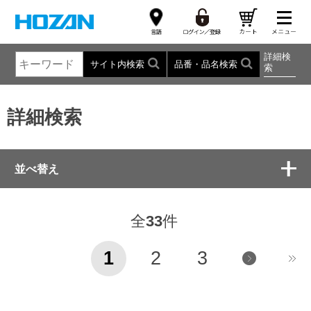
詳細検
サイト内検索
品番・品名検索
索
詳細検索
並べ替え
全
33
件
1
2
3