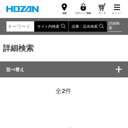
詳細検
サイト内検索
品番・品名検索
索
詳細検索
並べ替え
全
2
件