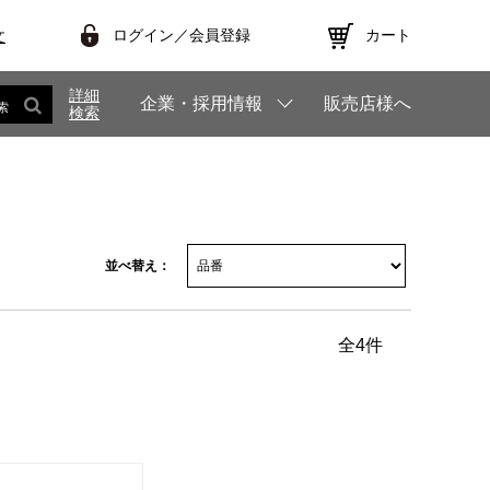
ログイン／会員登録
カート
文
詳細
企業・採用情報
販売店様へ
索
検索
並べ替え：
全
4
件