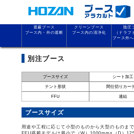
遮蔽ブース
クリーンブース
陰圧
ブース内・外の遮断
ブース内の清浄化
（ドラフ
ブース外へ
別注ブース
ブースサイズ
シート加工
テント形状
間仕切りカー
FFU
連結
ブースサイズ
用途や工程に応じて小型のものから大型のものま
FFU搭載モデルは最小で（W）1000mm×（D）12