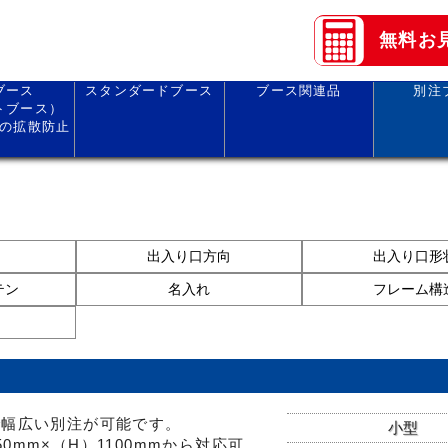
無料お
ブース
スタンダードブース
ブース関連品
別注
トブース）
の拡散防止
出入り口方向
出入り口形
テン
名入れ
フレーム構
で幅広い別注が可能です。
小型
50mm×（H）1100mmから対応可