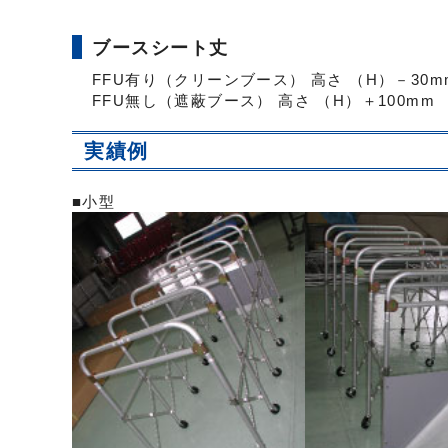
ブースシート丈
FFU有り（クリーンブース） 高さ （H）－30m
FFU無し（遮蔽ブース） 高さ （H）＋100mm
実績例
■小型