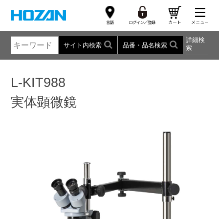
詳細検
サイト内検索
品番・品名検索
索
L-KIT988
実体顕微鏡