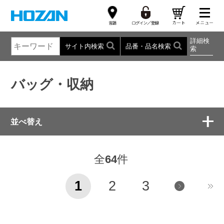
詳細検
サイト内検索
品番・品名検索
索
バッグ・収納
並べ替え
全
64
件
1
2
3