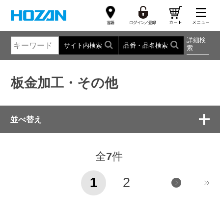
詳細検
サイト内検索
品番・品名検索
索
板金加工・その他
並べ替え
全
7
件
1
2