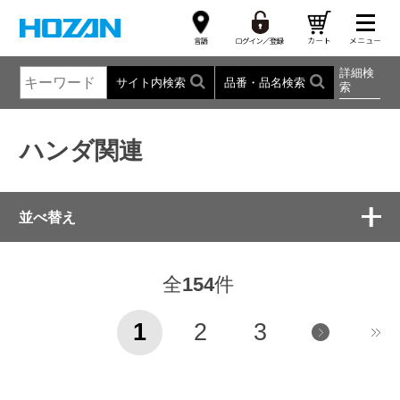
詳細検
サイト内検索
品番・品名検索
索
ハンダ関連
並べ替え
全
154
件
1
2
3