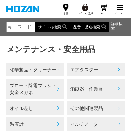
詳細検
サイト内検索
品番・品名検索
索
メンテナンス・安全用品
化学製品・クリーナー
エアダスター
ブロー・除電ブラシ・
消磁器・作業台
安全メガネ
オイル差し
その他関連製品
温度計
マルチメータ