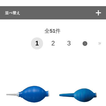
並べ替え
全
51
件
1
2
3