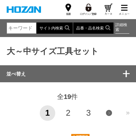
詳細検
サイト内検索
品番・品名検索
索
大～中サイズ工具セット
並べ替え
全
19
件
1
2
3