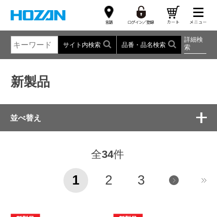
詳細検
サイト内検索
品番・品名検索
索
新製品
並べ替え
全
34
件
1
2
3