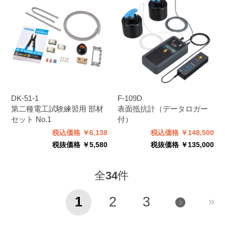
DK-51-1
F-109D
第二種電工試験練習用 部材
表面抵抗計（データロガー
セット No.1
付）
税込価格 ￥6,138
税込価格 ￥148,500
税抜価格 ￥5,580
税抜価格 ￥135,000
全
34
件
1
2
3