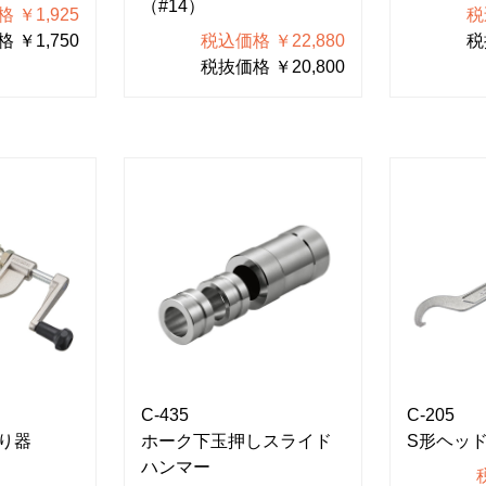
（#14）
 ￥1,925
税
 ￥1,750
税込価格 ￥22,880
税
税抜価格 ￥20,800
C-435
C-205
り器
ホーク下玉押しスライド
S形ヘッ
ハンマー