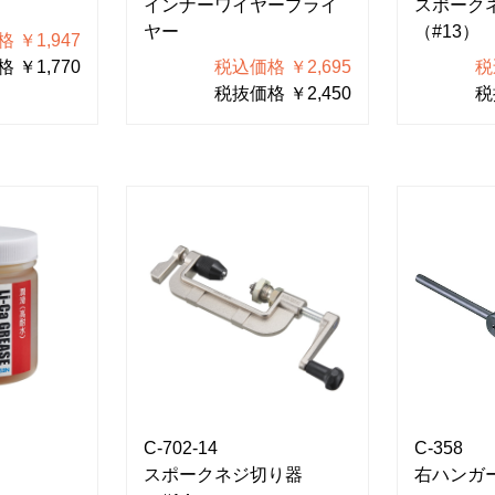
インナーワイヤープライ
スポーク
ヤー
（#13）
 ￥1,947
 ￥1,770
税込価格 ￥2,695
税
税抜価格 ￥2,450
税
C-702-14
C-358
スポークネジ切り器
右ハンガ