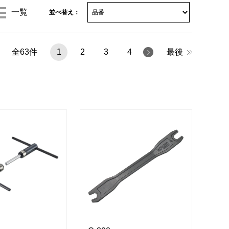
一覧
並べ替え：
全
63
件
1
2
3
4
最後