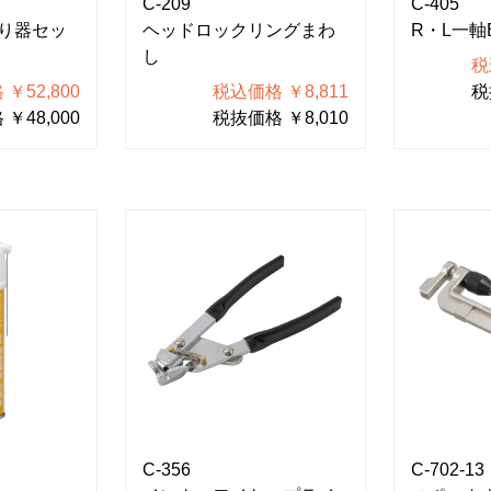
C-209
C-405
り器セッ
ヘッドロックリングまわ
R・L一軸
し
税
￥52,800
税込価格 ￥8,811
税
￥48,000
税抜価格 ￥8,010
C-356
C-702-13