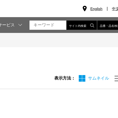
English
中
サービス
サイト内検索
品番・品名検
表示方法：
サムネイル