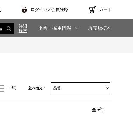
ログイン／会員登録
カート
文
詳細
企業・採用情報
販売店様へ
索
検索
一覧
並べ替え：
全
5
件