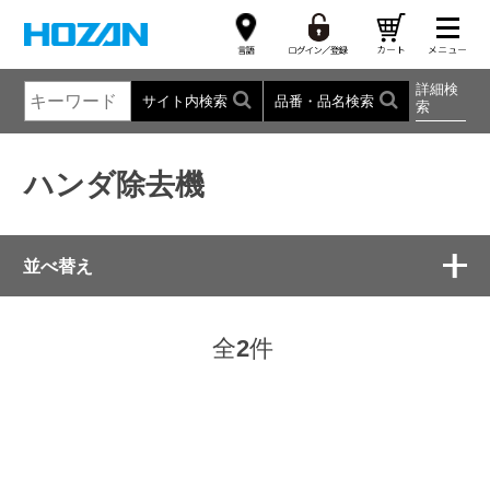
詳細検
サイト内検索
品番・品名検索
索
ハンダ除去機
並べ替え
全
2
件