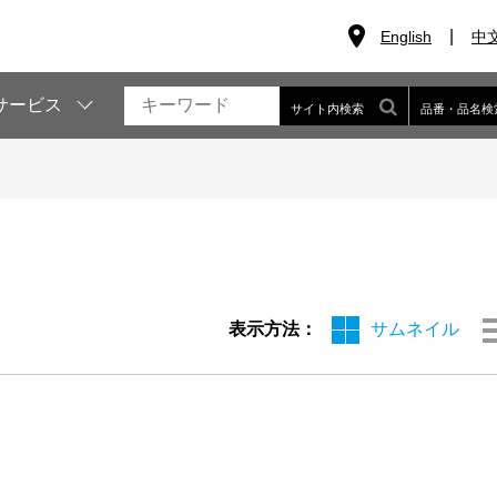
English
中
サービス
サイト内検索
品番・品名検
表示方法：
サムネイル