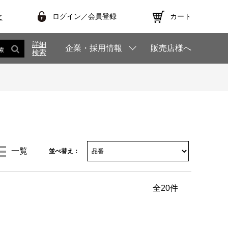
ログイン／会員登録
カート
文
詳細
企業・採用情報
販売店様へ
索
検索
一覧
並べ替え：
全
20
件