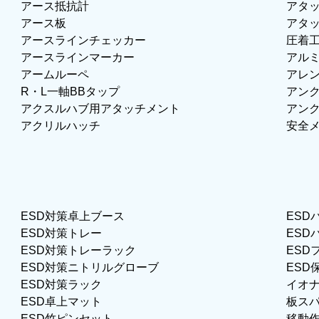
アース抵抗計
アタ
アース板
アタ
アースラインチェッカー
圧着
アースラインマーカー
アル
アームルーペ
アレ
R・L一軸BBタップ
アン
アクスルハブ用アタッチメント
アン
アクリルハッチ
安全
ESD対策卓上ブース
ESD
ESD対策トレー
ESD
ESD対策トレーラック
ESD
ESD対策ニトリルグローブ
ESD
ESD対策ラック
イオ
ESD卓上マット
板ス
ESD竹ピンセット
移動