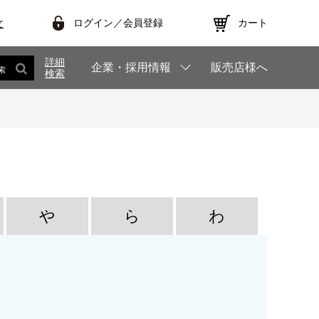
ログイン／会員登録
カート
文
詳細
企業・採用情報
販売店様へ
索
検索
や
ら
わ