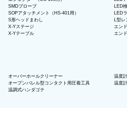
SMDプローブ
LED
SOPアタッチメント（HS-401用）
LED
S形ヘッドまわし
L型レ
X-Yステージ
エン
X-Yテーブル
エン
オーバーホールクリーナー
温度
オープンバレル型コンタクト用圧着工具
温度
温調式ハンダゴテ