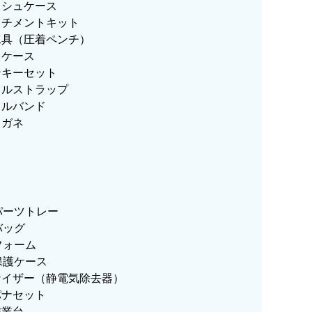
ッシュケース
ッチメントキット
工具（圧着ペンチ）
ミケース
ンキーセット
クルストラップ
クルバンド
メガネ
パーツトレー
バッグ
フォーム
保護ケース
ナイザー（静電気除去器）
パナセット
作業台