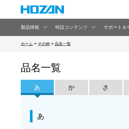
製品情報
特設コンテンツ
サポート＆
>
>
ホーム
その他
品名一覧
品名一覧
あ
か
さ
あ