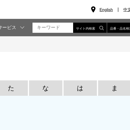
English
中
サービス
サイト内検索
品番・品名検
た
な
は
ま