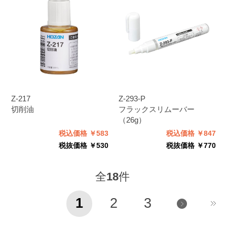
Z-217
Z-293-P
切削油
フラックスリムーバー
（26g）
税込価格 ￥583
税込価格 ￥847
税抜価格 ￥530
税抜価格 ￥770
全
18
件
1
2
3