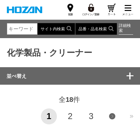
詳細検
サイト内検索
品番・品名検索
索
化学製品・クリーナー
並べ替え
全
18
件
1
2
3