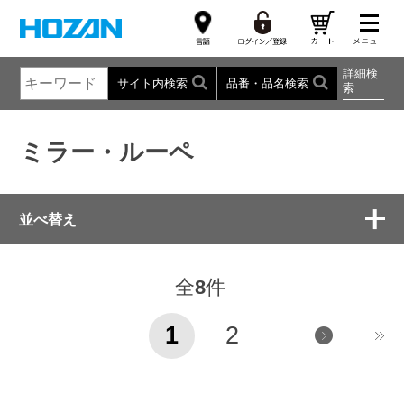
詳細検
サイト内検索
品番・品名検索
索
ミラー・ルーペ
並べ替え
全
8
件
1
2