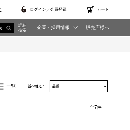
ログイン／会員登録
カート
文
詳細
企業・採用情報
販売店様へ
索
検索
一覧
並べ替え：
全
7
件