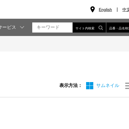
English
中
サービス
サイト内検索
品番・品名検
表示方法：
サムネイル