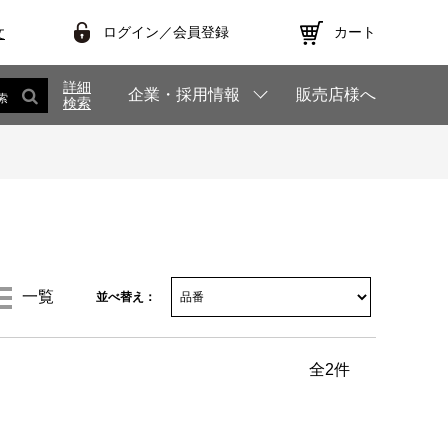
ログイン／会員登録
カート
文
詳細
企業・採用情報
販売店様へ
索
検索
一覧
並べ替え：
全
2
件