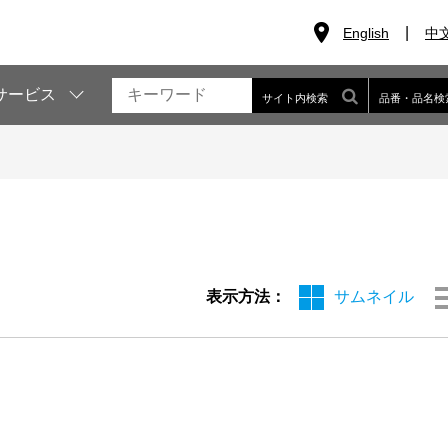
English
中
サービス
サイト内検索
品番・品名検
表示方法：
サムネイル