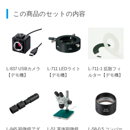
この商品のセットの内容
L-837 USBカメラ
L-711 LEDライト
L-711-1 拡散フィ
【デモ機】
【デモ機】
ルター【デモ機】
L-845 顕微鏡アダ
L-51 実体顕微鏡
L-58-0.5 コンバー