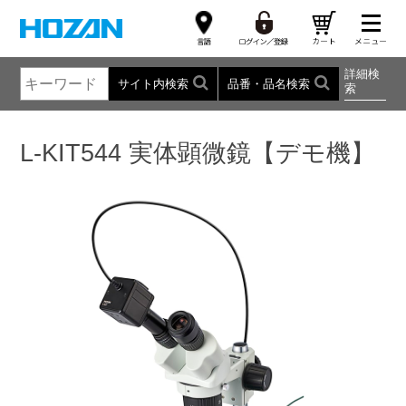
詳細検
サイト内検索
品番・品名検索
索
L-KIT544 実体顕微鏡【デモ機】