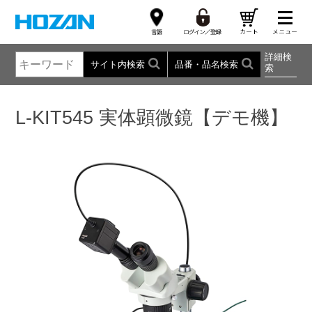
詳細検
サイト内検索
品番・品名検索
索
L-KIT545 実体顕微鏡【デモ機】