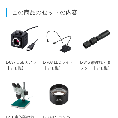
この商品のセットの内容
L-837 USBカメラ
L-703 LEDライト
L-845 顕微鏡アダ
【デモ機】
【デモ機】
プター【デモ機】
L-51 実体顕微鏡
L-58-0.5 コンバー