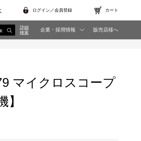
ログイン／会員登録
カート
文
詳細
企業・採用情報
販売店様へ
索
検索
T579 マイクロスコープ
機】