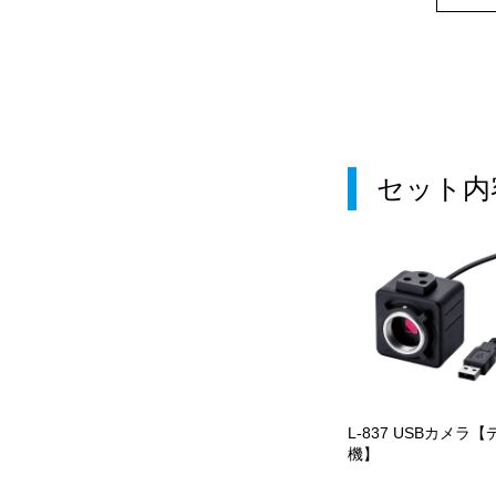
セット内
L-837 USBカメラ【
機】