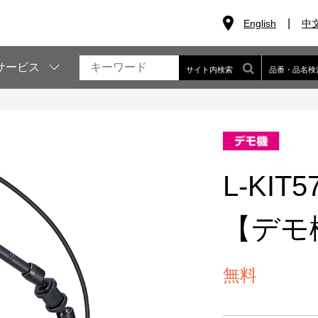
English
中
サービス
サイト内検索
品番・品名検
L-KI
【デモ
無料