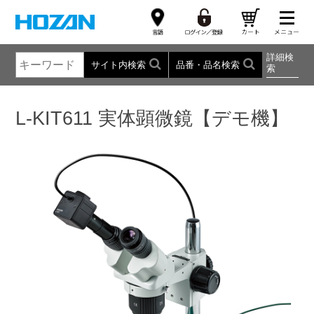
詳細検
サイト内検索
品番・品名検索
索
L-KIT611 実体顕微鏡【デモ機】