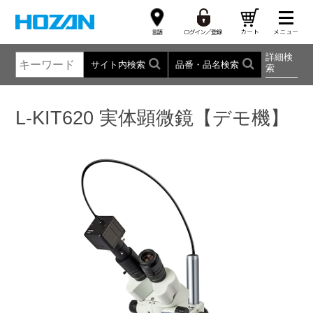
詳細検
サイト内検索
品番・品名検索
索
L-KIT620 実体顕微鏡【デモ機】