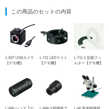
この商品のセットの内容
L-837 USBカメラ
L-711 LEDライト
L-711-1 拡散フィ
【デモ機】
【デモ機】
ルター【デモ機】
L-846 レンズ【デ
L-846-3 顕微鏡ア
L-46 実体顕微鏡