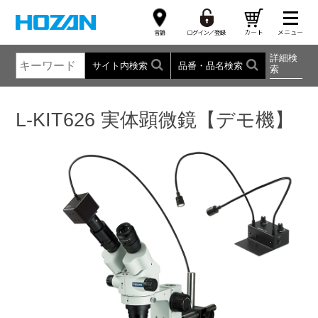
詳細検
サイト内検索
品番・品名検索
索
L-KIT626 実体顕微鏡【デモ機】