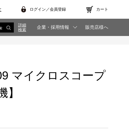
ログイン／会員登録
カート
文
詳細
企業・採用情報
販売店様へ
索
検索
T709 マイクロスコープ
機】