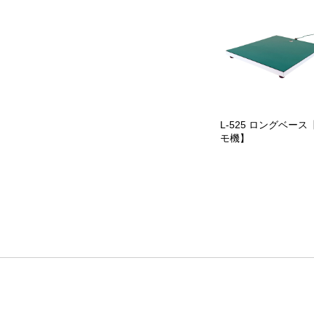
L-525 ロングベース
モ機】