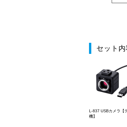
セット内
L-837 USBカメラ【
機】