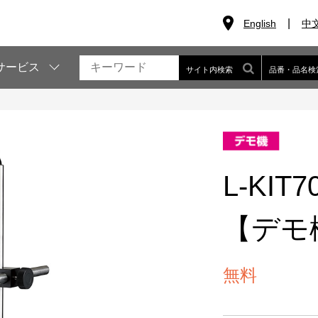
English
中
サービス
サイト内検索
品番・品名検
L-KI
【デモ
無料