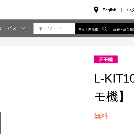
English
中
サービス
サイト内検索
品番・品名検
L-KI
モ機】
無料