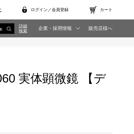
ログイン／会員登録
カート
文
詳細
企業・採用情報
販売店様へ
索
検索
T1060 実体顕微鏡 【デ