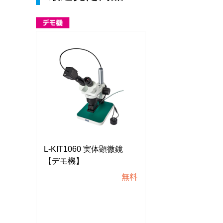
鏡
L-KIT1060 実体顕微鏡
L-KIT1060 
【デモ機】
【デモ機】
無料
無料