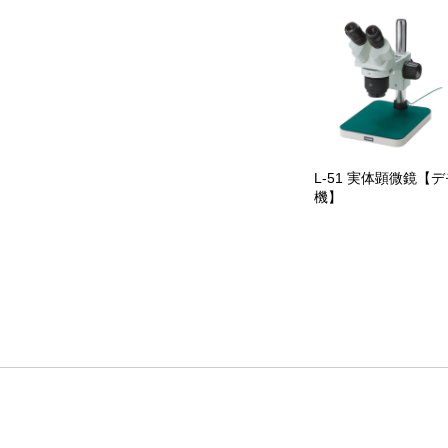
L-51 実体顕微鏡【デ
機】