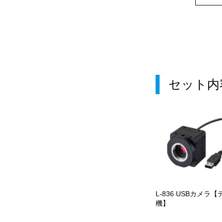
セット内
L-836 USBカメラ【
機】