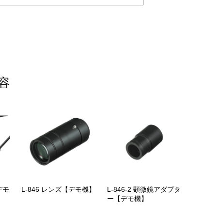
容
デモ
L-846 レンズ【デモ機】
L-846-2 顕微鏡アダプタ
ー【デモ機】