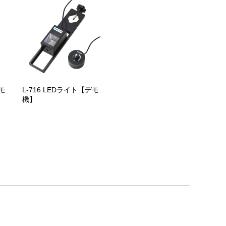
モ
L-716 LEDライト【デモ
機】