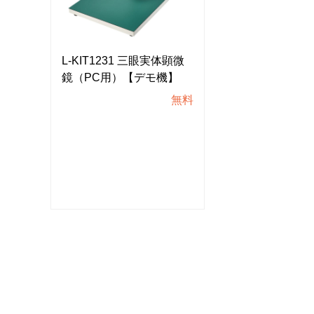
顕微
L-KIT1231 三眼実体顕微
L-KIT1231 
】
鏡（PC用）【デモ機】
鏡（PC用）【
無料
無料