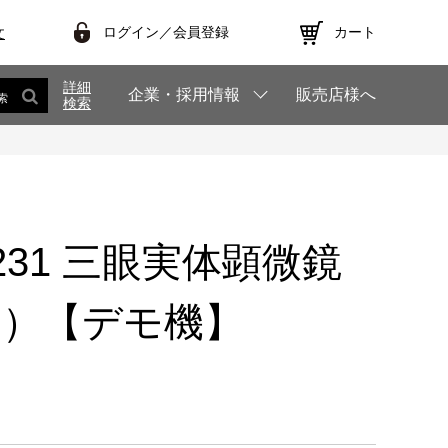
ログイン／会員登録
カート
文
詳細
企業・採用情報
販売店様へ
索
検索
T1231 三眼実体顕微鏡
用）【デモ機】