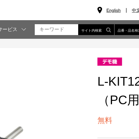
English
中
サービス
サイト内検索
品番・品名検
L-KI
（PC
無料