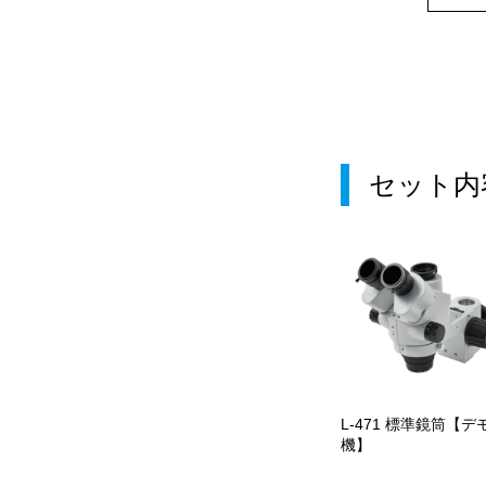
セット内
L-471 標準鏡筒【デ
機】