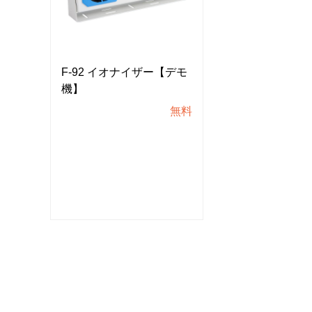
デモ
F-92 イオナイザー【デモ
F-92 イオナ
機】
機】
無料
無料