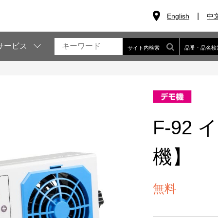
English
中
サービス
サイト内検索
品番・品名検
F-92
機】
無料