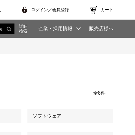
ログイン／会員登録
カート
文
詳細
企業・採用情報
販売店様へ
索
検索
全
8
件
ソフトウェア