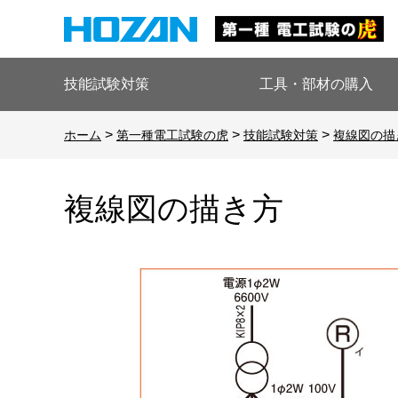
技能試験対策
工具・部材の購入
>
>
>
ホーム
第一種電工試験の虎
技能試験対策
複線図の描
複線図の描き方