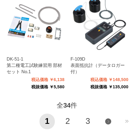
DK-51-1
F-109D
第二種電工試験練習用 部材
表面抵抗計（データロガー
セット No.1
付）
税込価格 ￥6,138
税込価格 ￥148,500
税抜価格 ￥5,580
税抜価格 ￥135,000
全
34
件
1
2
3