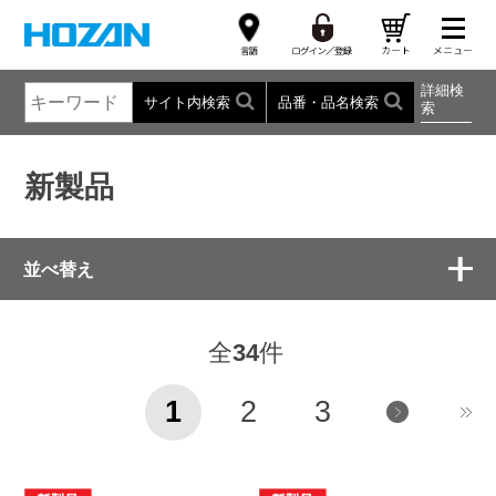
詳細検
サイト内検索
品番・品名検索
索
新製品
並べ替え
全
34
件
1
2
3