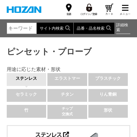
詳細検
サイト内検索
品番・品名検索
索
ピンセット・プローブ
用途に応じた素材・形状
ステンレス
エラストマー
プラスチック
セラミック
チタン
りん青銅
チップ
竹
形状
交換式