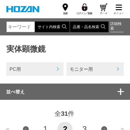
詳細検
サイト内検索
品番・品名検索
索
実体顕微鏡
PC用
モニター用
並べ替え
全
31
件
1
2
3