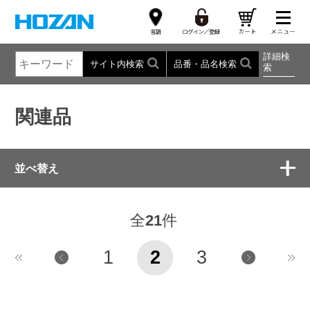
詳細検
サイト内検索
品番・品名検索
索
関連品
並べ替え
全
21
件
1
2
3