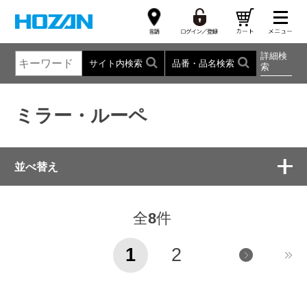
詳細検
サイト内検索
品番・品名検索
索
ミラー・ルーペ
並べ替え
全
8
件
1
2