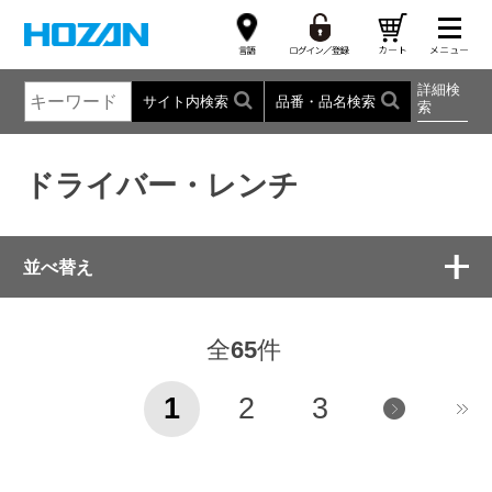
詳細検
サイト内検索
品番・品名検索
索
ドライバー・レンチ
並べ替え
全
65
件
1
2
3