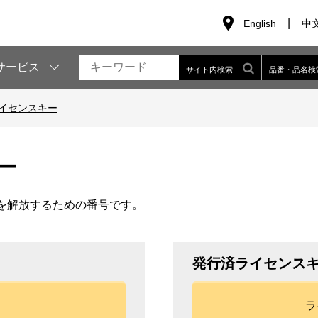
English
中
サービス
サイト内検索
品番・品名検
 ライセンスキー
ー
能を解放するための番号です。
発行済ライセンス
ラ