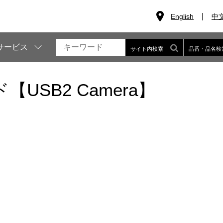
English
中
サービス
サイト内検索
品番・品名検
SB2 Camera】