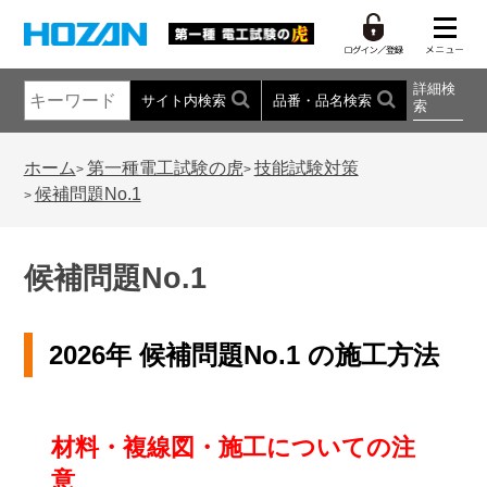
詳細検
サイト内検索
品番・品名検索
索
ホーム
第一種電工試験の虎
技能試験対策
>
>
候補問題No.1
>
候補問題No.1
2026年 候補問題No.1 の施工方法
材料・複線図・施工についての注
意