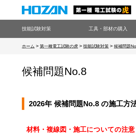
技能試験対策
工具・部材の購入
>
>
>
ホーム
第一種電工試験の虎
技能試験対策
候補問題No
候補問題No.8
2026年 候補問題No.8 の施工方
材料・複線図・施工についての注意