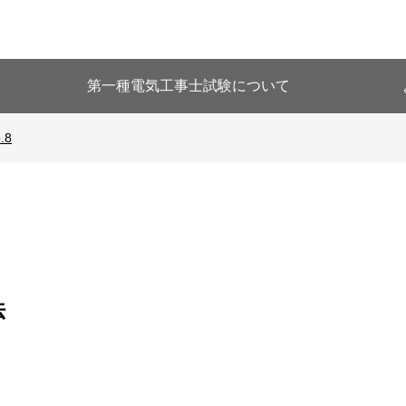
第一種電気工事士試験について
.8
法