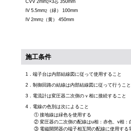
CVV 2mm
×3芯 350mm
2
IV 5.5mm
（緑） 100mm
2
IV 2mm
（黄） 450mm
2
施工条件
1．端子台は内部結線図に従って使用すること
2．制御回路の結線は内部結線図に従って行うこと
3．電流計は変圧器二次側のｖ相に接続すること
4．電線の色別は次によること
① 接地線は緑色を使用する
② 変圧器の二次側の配線はu相：赤色、v相
③ 電磁開閉器の端子相互間の配線に使用する