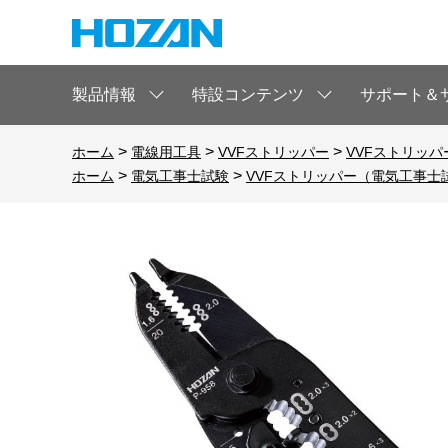
製品情報
特設コンテンツ
サポート＆
>
>
>
ホーム
電線用工具
VVFストリッパー
VVFストリッパ
>
>
ホーム
電気工事士試験
VVFストリッパー（電気工事士