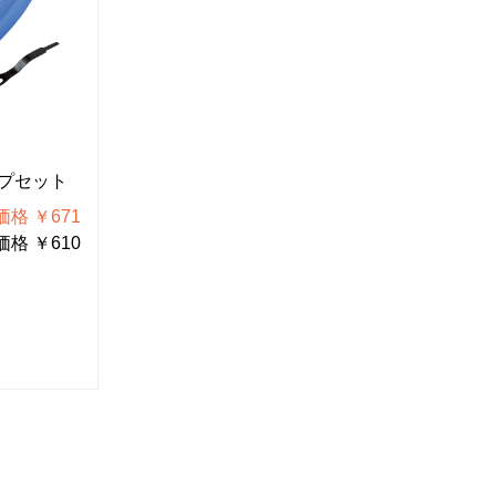
P-958-1
P-958-2
プセット
グリップ
板バネ・
格 ￥671
税込価格 ￥385
格 ￥610
税抜価格 ￥350