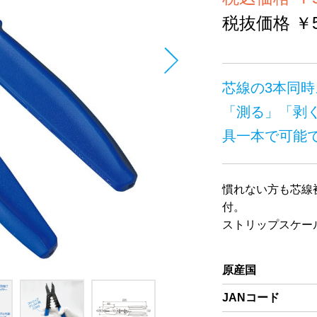
税抜価格 ￥5
芯線の3本同
「測る」「剥
具一本で可能
慣れない方も芯線
付。
ストリップスケー
原産国
JANコード