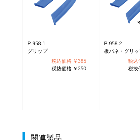
P-958-1
P-958-2
ット
グリップ
板バネ・グリッ
671
税込価格 ￥385
税込価
610
税抜価格 ￥350
税抜価
関連製品