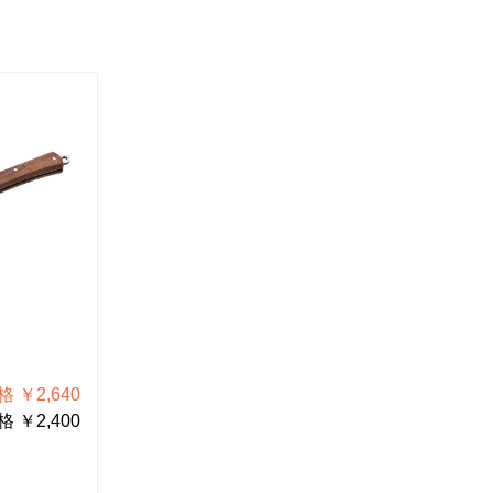
Z-683
P-925
電工ナイ
合格ゲージ
 ￥2,640
税込価格 ￥583
 ￥2,400
税抜価格 ￥530