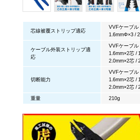
VVFケーブル 
芯線被覆ストリップ適応
1.6mmΦ×3 / 
VVFケーブル 
ケーブル外装ストリップ適
1.6mm×2芯 /
応
2.0mm×2芯 /
VVFケーブル 
切断能力
1.6mm×2芯 /
2.0mm×2芯 /
重量
210g