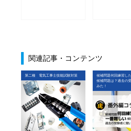
関連記事・コンテンツ
対策
第二種 電気工事士技能試験対策
候補問題何回練習し
候補問題は？過去の
みた！