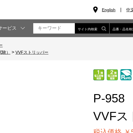
English
中
サービス
サイト内検索
品番・品名検
ー
>
試験）
VVFストリッパー
P-958
VVF
税込価格 ￥5