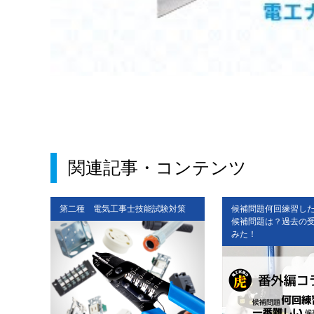
関連記事・コンテンツ
対策
第二種 電気工事士技能試験対策
候補問題何回練習し
候補問題は？過去の
みた！