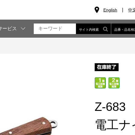
English
中
サービス
サイト内検索
品番・品名検
Z-683
電工ナ