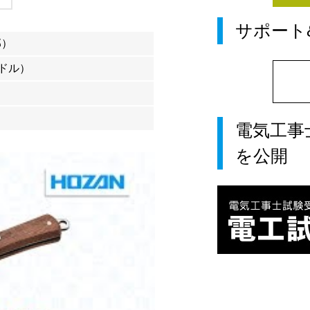
サポート
部）
ドル）
電気工事
を公開