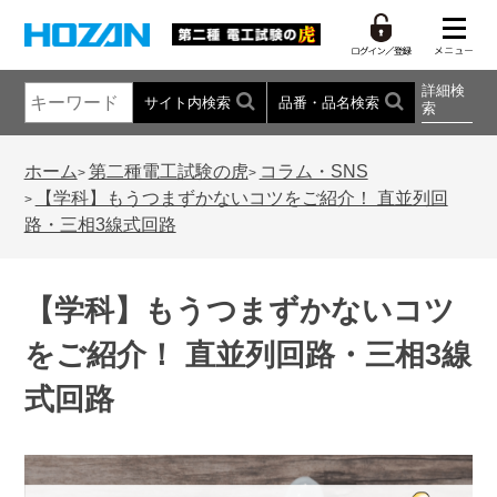
詳細検
サイト内検索
品番・品名検索
索
ホーム
第二種電工試験の虎
コラム・SNS
>
>
【学科】もうつまずかないコツをご紹介！ 直並列回
>
路・三相3線式回路
【学科】もうつまずかないコツ
をご紹介！ 直並列回路・三相3線
式回路