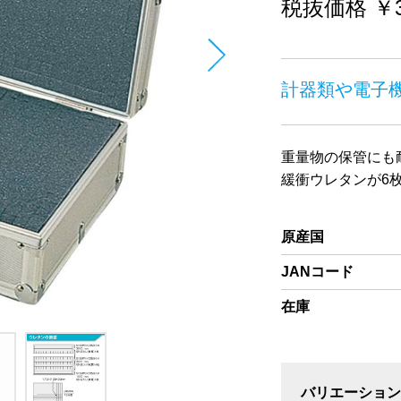
税抜価格 ￥39
計器類や電子
重量物の保管にも
緩衝ウレタンが6
原産国
JANコード
在庫
バリエーション