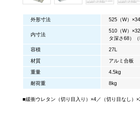
外形寸法
525（W）×3
510（W）×
内寸法
タ深さ68）（
容積
27L
材質
アルミ合板
重量
4.5kg
耐荷重
8kg
■緩衝ウレタン（切り目入り）×4／（切り目なし）×2