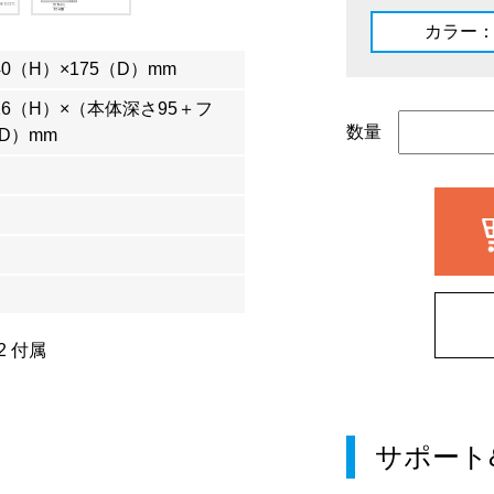
カラー
40（H）×175（D）mm
326（H）×（本体深さ95＋フ
数量
D）mm
 付属
サポート