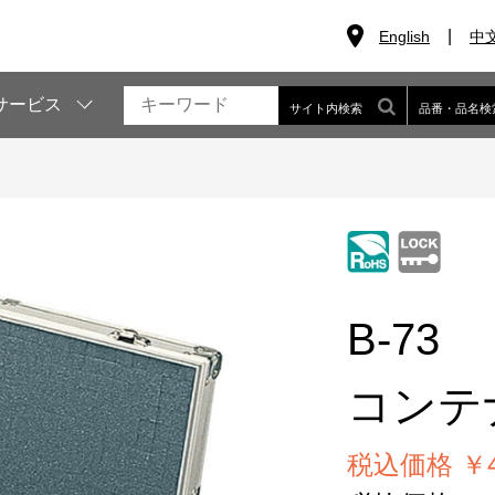
English
中
サービス
サイト内検索
品番・品名検
B-73
コンテ
税込価格 ￥43