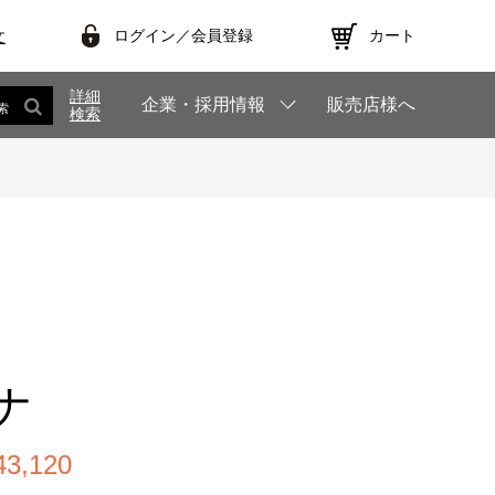
ログイン／会員登録
カート
文
詳細
企業・採用情報
販売店様へ
索
検索
ナ
,120