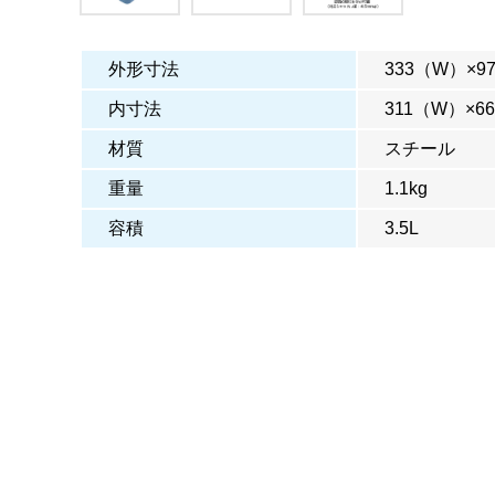
外形寸法
333（W）×9
内寸法
311（W）×6
材質
スチール
重量
1.1kg
容積
3.5L