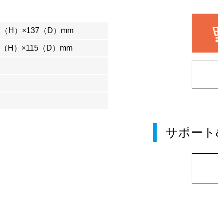
7（H）×137（D）mm
6（H）×115（D）mm
サポート