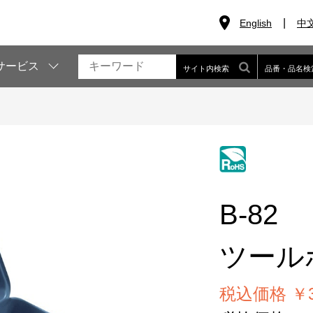
English
中
サービス
サイト内検索
品番・品名検
B-82
ツール
税込価格 ￥3