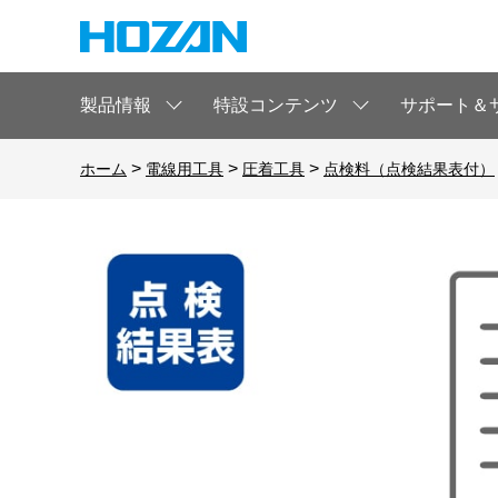
製品情報
特設コンテンツ
サポート＆
>
>
>
ホーム
電線用工具
圧着工具
点検料（点検結果表付）