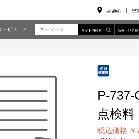
English
中
サービス
サイト内検索
品番・品名検
P-737-
点検料
税込価格 ￥7