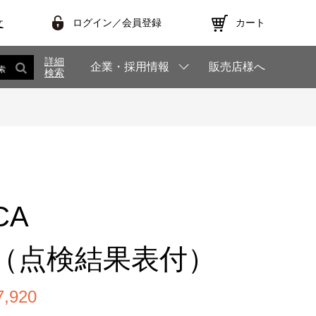
ログイン／会員登録
カート
文
詳細
企業・採用情報
販売店様へ
索
検索
CA
（点検結果表付）
,920